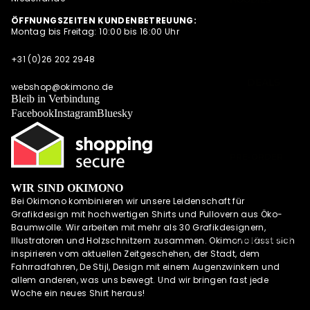
SUMMER
SWEATESHIRT
ÖFFNUNGSZEITEN KUNDENBETREUUNG:
SHIRTS
Montag bis Freitag: 10:00 bis 16:00 Uhr
S
POLOSHIRTS
JACKEN
+31 (0)26 202 2948
DIESE WOCHE
HOODIES MIT
NEU
DEALS
REISSVERSCHLU
webshop@okimono.de
PRE-ORDER
Bleib in Verbindung
SS
DEALS
Facebook
Instagram
Bluesky
LONGSLEEVES
AKTUELLE
TRENDS
PRE-ORDER
DEALS
WIR SIND OKIMONO
OKIMONO
Bei Okimono kombinieren wir unsere Leidenschaft für
MEMBERSHIP
Grafikdesign mit hochwertigen Shirts und Pullovern aus Öko-
LETZTE
Baumwolle. Wir arbeiten mit mehr als 30 Grafikdesignern,
GRÖSSEN SALE
UND MEHR
Illustratoren und Holzschnitzern zusammen. Okimono lässt sich
inspirieren vom aktuellen Zeitgeschehen, der Stadt, dem
WIE DER
Fahrradfahren, De Stijl, Design mit einem Augenzwinkern und
VATER SO DER
allem anderen, was uns bewegt. Und wir bringen fast jede
SOHN (M/V)
Woche ein neues Shirt heraus!
ABONNEMENT