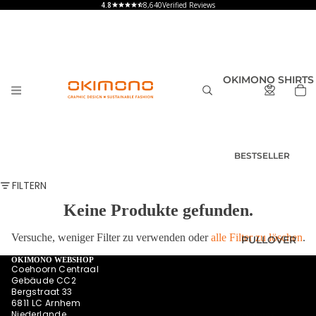
8,640
Verified Reviews
OKIMONO SHIRTS
BESTSELLER
T-SHIRTS
FILTERN
HERREN
Keine Produkte gefunden.
T-SHIRTS
DAMEN
Versuche, weniger Filter zu verwenden oder
alle Filter zu löschen
.
PULLOVER
T-SHIRTS
KINDER UND
OKIMONO WEBSHOP
Coehoorn Centraal
BABY
Gebäude CC2
Bergstraat 33
SHIRTS MIT
6811 LC Arnhem
RÜCKENPRINT
Niederlande
HOODIES