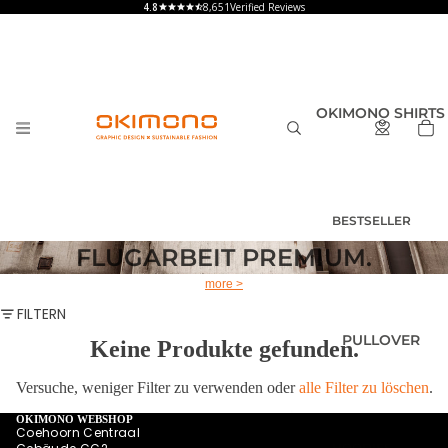
8,651
Verified Reviews
OKIMONO SHIRTS
BESTSELLER
T-SHIRTS
FLUGARBEIT PREMIUM.
HERREN
more >
T-SHIRTS
FILTERN
DAMEN
PULLOVER
Keine Produkte gefunden.
T-SHIRTS
KINDER UND
BABY
Versuche, weniger Filter zu verwenden oder
alle Filter zu löschen
.
SHIRTS MIT
OKIMONO WEBSHOP
Coehoorn Centraal
RÜCKENPRINT
HOODIES