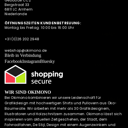
Gebäude CC2
SUMMER
Bergstraat 33
SWEATESHIRT
6811 LC Arnhem
SHIRTS
Niederlande
S
POLOSHIRTS
JACKEN
ÖFFNUNGSZEITEN KUNDENBETREUUNG:
DIESE WOCHE
Montag bis Freitag: 10:00 bis 16:00 Uhr
HOODIES MIT
NEU
DEALS
REISSVERSCHLU
+31 (0)26 202 2948
PRE-ORDER
SS
DEALS
LONGSLEEVES
webshop@okimono.de
AKTUELLE
Bleib in Verbindung
TRENDS
Facebook
Instagram
Bluesky
PRE-ORDER
DEALS
OKIMONO
MEMBERSHIP
WIR SIND OKIMONO
LETZTE
Bei Okimono kombinieren wir unsere Leidenschaft für
GRÖSSEN SALE
UND MEHR
Grafikdesign mit hochwertigen Shirts und Pullovern aus Öko-
WIE DER
Baumwolle. Wir arbeiten mit mehr als 30 Grafikdesignern,
VATER SO DER
Illustratoren und Holzschnitzern zusammen. Okimono lässt sich
SOHN (M/V)
inspirieren vom aktuellen Zeitgeschehen, der Stadt, dem
Fahrradfahren, De Stijl, Design mit einem Augenzwinkern und
ABONNEMENT