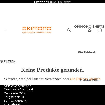
8,658
Verified Reviews
OKIMONO SHIRTS
BESTSELLER
T-SHIRTS
FILTERN
HERREN
Keine Produkte gefunden.
T-SHIRTS
DAMEN
Versuche, weniger Filter zu verwenden oder
alle Filter zu löschen
.
PULLOVER
T-SHIRTS
KINDER UND
OKIMONO WEBSHOP
Coehoorn Centraal
BABY
Gebäude CC2
Bergstraat 33
SHIRTS MIT
6811 LC Arnhem
RÜCKENPRINT
Niederlande
HOODIES