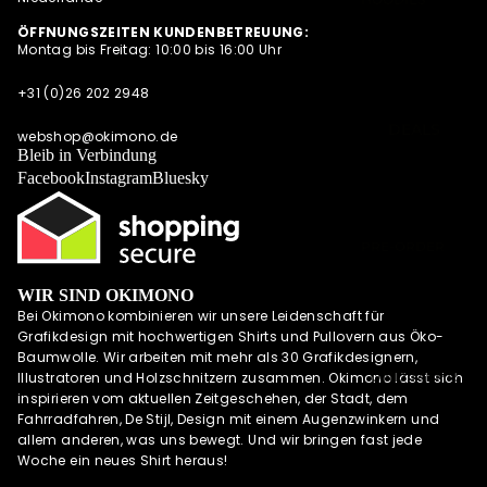
SUMMER
SWEATESHIRT
ÖFFNUNGSZEITEN KUNDENBETREUUNG:
SHIRTS
Montag bis Freitag: 10:00 bis 16:00 Uhr
S
POLOSHIRTS
JACKEN
+31 (0)26 202 2948
DIESE WOCHE
HOODIES MIT
NEU
DEALS
REISSVERSCHLU
webshop@okimono.de
PRE-ORDER
Bleib in Verbindung
SS
DEALS
Facebook
Instagram
Bluesky
LONGSLEEVES
AKTUELLE
TRENDS
PRE-ORDER
DEALS
WIR SIND OKIMONO
OKIMONO
Bei Okimono kombinieren wir unsere Leidenschaft für
MEMBERSHIP
Grafikdesign mit hochwertigen Shirts und Pullovern aus Öko-
LETZTE
Baumwolle. Wir arbeiten mit mehr als 30 Grafikdesignern,
GRÖSSEN SALE
UND MEHR
Illustratoren und Holzschnitzern zusammen. Okimono lässt sich
inspirieren vom aktuellen Zeitgeschehen, der Stadt, dem
WIE DER
Fahrradfahren, De Stijl, Design mit einem Augenzwinkern und
VATER SO DER
allem anderen, was uns bewegt. Und wir bringen fast jede
SOHN (M/V)
Woche ein neues Shirt heraus!
ABONNEMENT